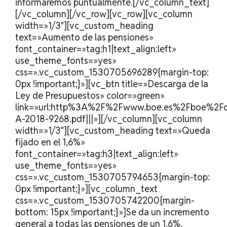
informaremos puntualmente.[/vc_column_text]
[/vc_column][/vc_row][vc_row][vc_column
width=»1/3″][vc_custom_heading
text=»Aumento de las pensiones»
font_container=»tag:h1|text_align:left»
use_theme_fonts=»yes»
css=».vc_custom_1530705696289{margin-top:
0px !important;}»][vc_btn title=»Descarga de la
Ley de Presupuestos» color=»green»
link=»url:http%3A%2F%2Fwww.boe.es%2Fboe%2
A-2018-9268.pdf|||»][/vc_column][vc_column
width=»1/3″][vc_custom_heading text=»Queda
fijado en el 1,6%»
font_container=»tag:h3|text_align:left»
use_theme_fonts=»yes»
css=».vc_custom_1530705794653{margin-top:
0px !important;}»][vc_column_text
css=».vc_custom_1530705742200{margin-
bottom: 15px !important;}»]Se da un incremento
general a todas las pensiones de un 1,6%.