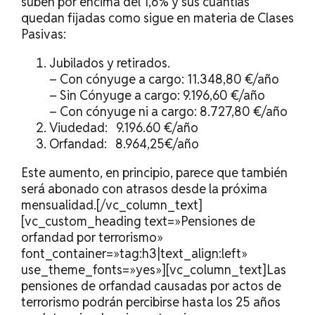
suben por encima del 1,6% y sus cuantías
quedan fijadas como sigue en materia de Clases
Pasivas:
Jubilados y retirados.
– Con cónyuge a cargo: 11.348,80 €/año
– Sin Cónyuge a cargo: 9.196,60 €/año
– Con cónyuge ni a cargo: 8.727,80 €/año
Viudedad: 9.196.60 €/año
Orfandad: 8.964,25€/año
Este aumento, en principio, parece que también
será abonado con atrasos desde la próxima
mensualidad.[/vc_column_text]
[vc_custom_heading text=»Pensiones de
orfandad por terrorismo»
font_container=»tag:h3|text_align:left»
use_theme_fonts=»yes»][vc_column_text]Las
pensiones de orfandad causadas por actos de
terrorismo podrán percibirse hasta los 25 años