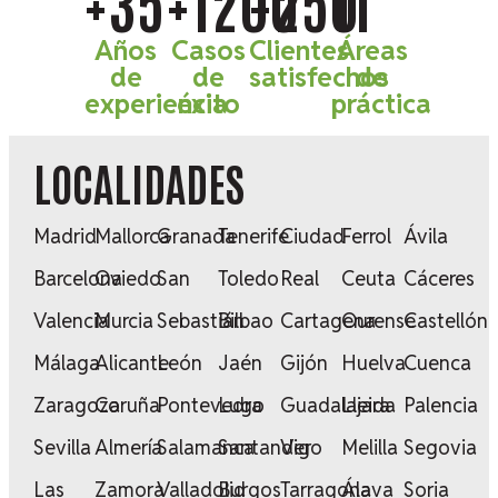
+35
+1200
+250
11
Años
Casos
Clientes
Áreas
de
de
satisfechos
de
experiencia
éxito
práctica
LOCALIDADES
Madrid
Mallorca
Granada
Tenerife
Ciudad
Ferrol
Ávila
Barcelona
Oviedo
San
Toledo
Real
Ceuta
Cáceres
Valencia
Murcia
Sebastián
Bilbao
Cartagena
Ourense
Castellón
Málaga
Alicante
León
Jaén
Gijón
Huelva
Cuenca
Zaragoza
Coruña
Pontevedra
Lugo
Guadalajara
Lleida
Palencia
Sevilla
Almería
Salamanca
Santander
Vigo
Melilla
Segovia
Las
Zamora
Valladolid
Burgos
Tarragona
Álava
Soria