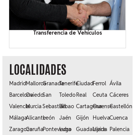
Transferencia de Vehículos
LOCALIDADES
Madrid
Mallorca
Granada
Tenerife
Ciudad
Ferrol
Ávila
Barcelona
Oviedo
San
Toledo
Real
Ceuta
Cáceres
Valencia
Murcia
Sebastián
Bilbao
Cartagena
Ourense
Castellón
Málaga
Alicante
León
Jaén
Gijón
Huelva
Cuenca
Zaragoza
Coruña
Pontevedra
Lugo
Guadalajara
Lleida
Palencia