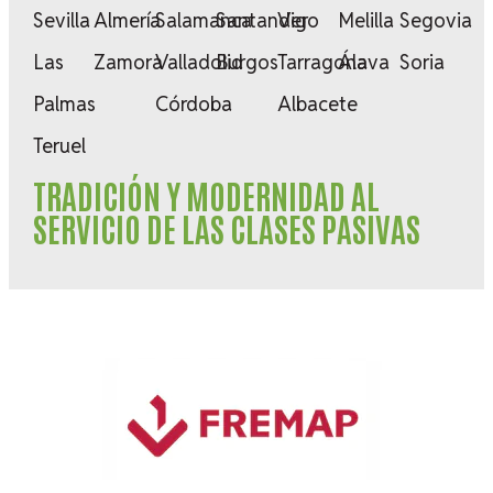
Sevilla
Almería
Salamanca
Santander
Vigo
Melilla
Segovia
Las
Zamora
Valladolid
Burgos
Tarragona
Álava
Soria
Palmas
Córdoba
Albacete
Teruel
TRADICIÓN Y MODERNIDAD AL
SERVICIO DE LAS CLASES PASIVAS