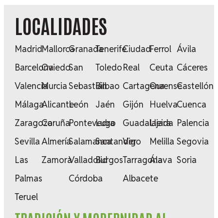
LOCALIDADES
Madrid
Mallorca
Granada
Tenerife
Ciudad
Ferrol
Ávila
Barcelona
Oviedo
San
Toledo
Real
Ceuta
Cáceres
Valencia
Murcia
Sebastián
Bilbao
Cartagena
Ourense
Castellón
Málaga
Alicante
León
Jaén
Gijón
Huelva
Cuenca
Zaragoza
Coruña
Pontevedra
Lugo
Guadalajara
Lleida
Palencia
Sevilla
Almería
Salamanca
Santander
Vigo
Melilla
Segovia
Las
Zamora
Valladolid
Burgos
Tarragona
Álava
Soria
Palmas
Córdoba
Albacete
Teruel