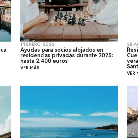
14 ENERO, 2026
28 A
oca
Ayudas para socios alojados en
Res
residencias privadas durante 2025:
Cue
hasta 2.400 euros
ver
San
VER MÁS
VER 