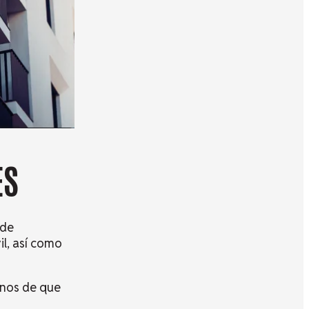
ES
 de
il, así como
onos de que