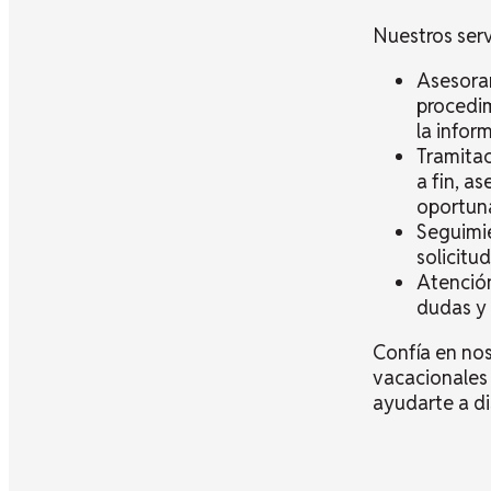
Nuestros serv
Asesoram
procedim
la infor
Tramitac
a fin, a
oportun
Seguimi
solicitu
Atención
dudas y 
Confía en noso
vacacionales 
ayudarte a di