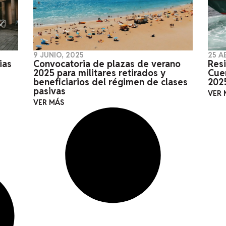
9 JUNIO, 2025
25 A
ias
Convocatoria de plazas de verano
Res
2025 para militares retirados y
Cue
beneficiarios del régimen de clases
202
pasivas
VER 
VER MÁS