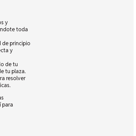
os y
dándote toda
 de principio
ecta y
o de tu
e tu plaza.
ra resolver
icas.
as
í para