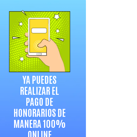
YA PUEDES
REALIZAR EL
PAGO DE
HONORARIOS DE
MANERA 100%
ONLINE