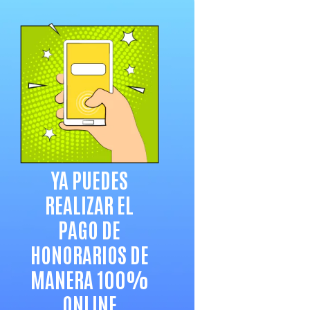
YA PUEDES
REALIZAR EL
PAGO DE
HONORARIOS DE
MANERA 100%
ONLINE