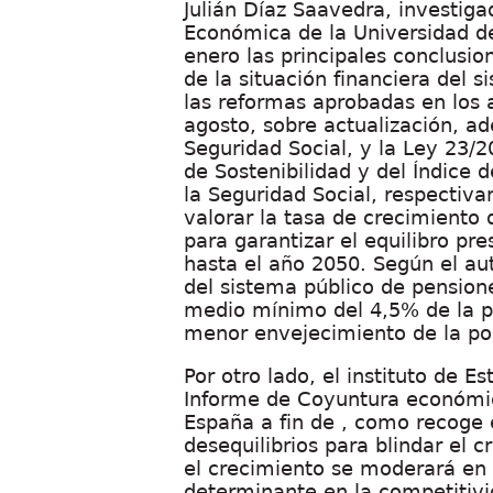
Julián Díaz Saavedra, investiga
Económica de la Universidad 
enero las principales conclusio
de la situación financiera del 
las reformas aprobadas en los 
agosto, sobre actualización, a
Seguridad Social
, y la
Ley 23/2
de Sostenibilidad y del Índice 
la Seguridad Social
, respectiva
valorar la tasa de crecimiento 
para garantizar el equilibro pr
hasta el año 2050. Según el aut
del sistema público de pension
medio mínimo del 4,5% de la pr
menor envejecimiento de la pob
Por otro lado, el instituto de 
Informe de Coyuntura económic
España a fin de , como recoge el
desequilibrios para blindar el c
el crecimiento se moderará en 
determinante en la competitivid