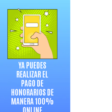
YA PUEDES
REALIZAR EL
PAGO DE
HONORARIOS DE
MANERA 100%
ONLINE