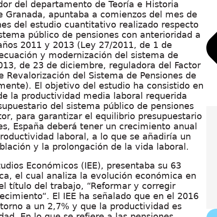
dor del departamento de Teoría e Historia
de Granada, apuntaba a comienzos del mes de
nes del estudio cuantitativo realizado respecto
sistema público de pensiones con anterioridad a
años 2011 y 2013 (
Ley 27/2011, de 1 de
decuación y modernización del sistema de
013, de 23 de diciembre, reguladora del Factor
de Revalorización del Sistema de Pensiones de
mente). El objetivo del estudio ha consistido en
de la productividad media laboral requerida
esupuestario del sistema público de pensiones
or, para garantizar el equilibrio presupuestario
es, España deberá tener un crecimiento anual
oductividad laboral, a lo que se añadiría un
lación y la prolongación de la vida laboral.
Estudios Económicos (IEE),
presentaba
su 63
a, el cual analiza la evolución económica en
 título del trabajo, “
Reformar y corregir
recimiento
“. El IEE ha señalado que en el 2016
torno a un 2,7% y que la productividad es
ad. En lo que se refiere a las pensiones,