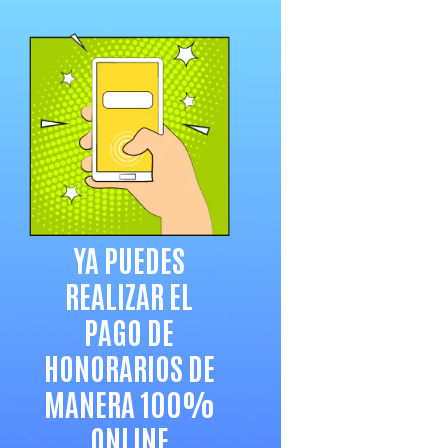
YA PUEDES
REALIZAR EL
PAGO DE
HONORARIOS DE
MANERA 100%
ONLINE