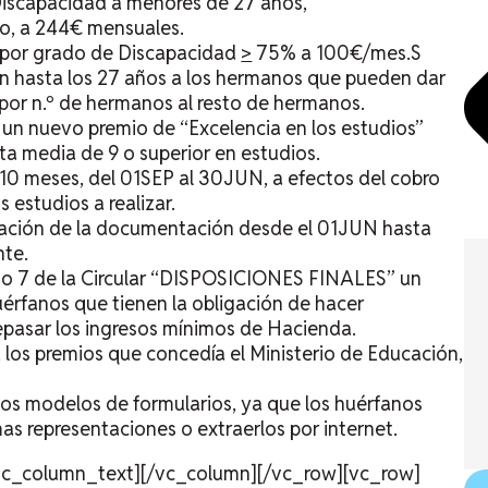
Discapacidad a menores de 27 años,
o, a 244€ mensuales.
 por grado de Discapacidad
>
75% a 100€/mes.S
n hasta los 27 años a los hermanos que pueden dar
por n.º de hermanos al resto de hermanos.
 un nuevo premio de “Excelencia en los estudios”
a media de 9 o superior en estudios.
a 10 meses, del 01SEP al 30JUN, a efectos del cobro
 estudios a realizar.
vación de la documentación desde el 01JUN hasta
te.
punto 7 de la Circular “DISPOSICIONES FINALES” un
uérfanos que tienen la obligación de hacer
epasar los ingresos mínimos de Hacienda.
los premios que concedía el Ministerio de Educación,
os modelos de formularios, ya que los huérfanos
mas representaciones o extraerlos por internet.
/vc_column_text][/vc_column][/vc_row][vc_row]