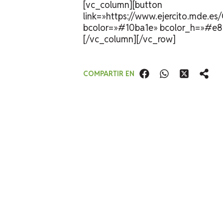
[vc_column][button
link=»https://www.ejercito.mde.e
bcolor=»#10ba1e» bcolor_h=»#e8bb
[/vc_column][/vc_row]
COMPARTIR EN