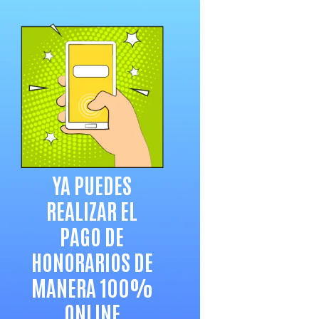
ar.pdf»
YA PUEDES
REALIZAR EL
PAGO DE
HONORARIOS DE
MANERA 100%
ONLINE