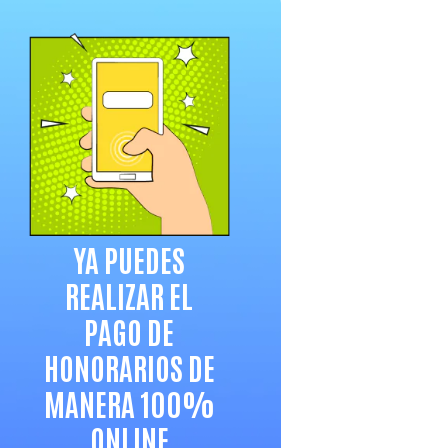
YA PUEDES
REALIZAR EL
PAGO DE
HONORARIOS DE
MANERA 100%
ONLINE