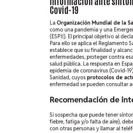
Información ante sínto
Covid-19
La
Organización Mundial de la S
como una pandemia y una Emergenc
(ESPII).
El principal objetivo al decl
Para ello se aplica el Reglamento S
establece que su finalidad y alcanc
enfermedades, proteger contra esa
salud pública.
La respuesta en Espa
epidemia de coronavirus (Covid-19)
Sanidad, cuyos
protocolos de act
enfermedad se pueden consultar
a
Recomendación de int
Si sospecha que puede tener síntom
fiebre, fatiga y/o falta de aire), de
con otras personas y llamar al t