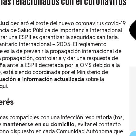
mas relacionados con el coronavirus
alud
declaró el brote del nuevo coronavirus covid-19
ia de Salud Pública de Importancia Internacional
arar una ESPII es garantizar la seguridad sanitaria.
anitario Internacional – 2005. El reglamento
e es la de prevenir la propagación internacional de
 propagación, controlarla y dar una respuesta de
ña ante la ESPII decretada por la OMS debido a la
, está siendo coordinada por el Ministerio de
uación e información actualizada
sobre la
quí.
erés
as compatibles con una infección respiratoria (tos,
be
mantenerse en su domicilio,
evitar el contacto
eléfono dispuesto en cada Comunidad Autónoma que